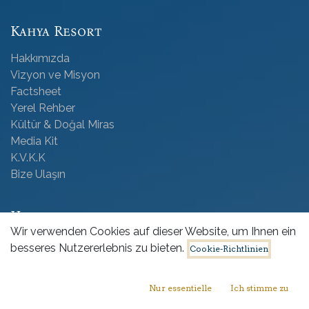
Kahya Resort
Hakkımızda
Vizyon ve Misyon
Factsheet
Yerel Rehber
Kültür & Doğal Miras
Media Kit
K.V.K.K
Bize Ulaşın
Unterkunft
Wir verwenden Cookies auf dieser Website, um Ihnen ein
Standart Oda
besseres Nutzererlebnis zu bieten.
Cookie-Richtlinien
Süit Oda
Aile Odası
Nur essentielle
Ich stimme zu
Junior Süit