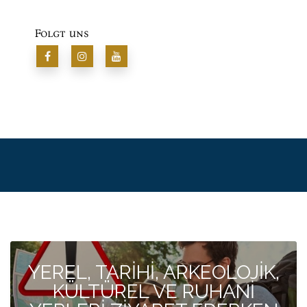
Folgt uns
YEREL, TARİHİ, ARKEOLOJİK,
KÜLTÜREL VE RUHANİ