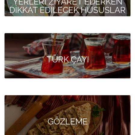
YERLERİ ZİYARET EDERKEN
DİKKAT EDİLECEK HUSUSLAR
TÜRK ÇAYI
GÖZLEME