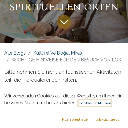
SPIRITUELLEN ORTEN
Alle Blogs
Kültürel Ve Doğal Miras
WICHTIGE HINWEISE FÜR DEN BESUCH VON LOKALEN, HISTORISCHEN, ARCHÄOLOGISCHEN, KULTURELLEN UND SPIRITUELLEN ORTEN
Bitte nehmen Sie nicht an touristischen Aktivitäten
teil, die Tierquälerei beinhalten.
Bitte verhalten Sie sich umweltbewusst, wenn Sie
Wir verwenden Cookies auf dieser Website, um Ihnen ein
besseres Nutzererlebnis zu bieten.
Sehenswürdigkeiten besuchen.
Cookie-Richtlinien
In unserem Land ist der Verkauf von Zigaretten
Nur essentielle
Ich stimme zu
und alkoholischen Getränken an Personen unter