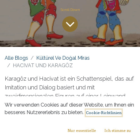
Alle Blogs
Kültürel Ve Doğal Miras
HACIVAT UND KARAGÖZ
Karagöz und Hacivat ist ein Schattenspiel, das auf
Imitation und Dialog basiert und mit
zweidimensionalen Figuren auf einer Leinwand
aufgeführt wird. Der Puppenspieler wird "hayali"
Wir verwenden Cookies auf dieser Website, um Ihnen ein
besseres Nutzererlebnis zu bieten.
genannt. Die Kopfbewegungen der Figuren
Cookie-Richtlinien
signalisieren den Wechsel der Rede. Ob diese
Figuren wirklich existierten, ist unklar und basiert
Nur essentielle
Ich stimme zu
auf Legenden.