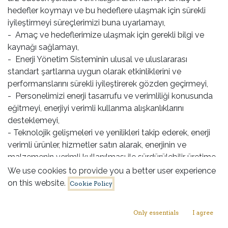
hedefler koymayı ve bu hedeflere ulaşmak için sürekli
iyileştirmeyi süreçlerimizi buna uyarlamayı,
- Amaç ve hedeflerimize ulaşmak için gerekli bilgi ve
kaynağı sağlamayı,
- Enerji Yönetim Sisteminin ulusal ve uluslararası
standart şartlarına uygun olarak etkinliklerini ve
performanslarını sürekli iyileştirerek gözden geçirmeyi,
- Personelimizi enerji tasarrufu ve verimliliği konusunda
eğitmeyi, enerjiyi verimli kullanma alışkanlıklarını
desteklemeyi,
- Teknolojik gelişmeleri ve yenilikleri takip ederek, enerji
verimli ürünler, hizmetler satın alarak, enerjinin ve
malzemenin verimli kullanılması ile sürdürülebilir üretime
katkıda bulunmayı,
We use cookies to provide you a better user experience
- Katılımcılarımızın tüm çalışmalarında, enerji politikamız
on this website.
Cookie Policy
doğrultusunda enerjinin verimli kullanılması amacıyla
onlara bilgi desteği sağlamayı ve farkındalığı artırmayı,
Only essentials
I agree