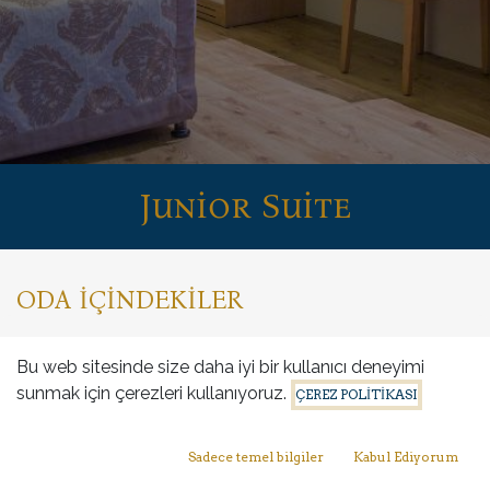
Junior Suite
ODA İÇİNDEKİLER
1 Çift Kişilik Yatak, 2 Tek Kişilik Yatak ve 1 Çekyat
Bu web sitesinde size daha iyi bir kullanıcı deneyimi
sunmak için çerezleri kullanıyoruz.
ÇEREZ POLİTİKASI
2 Oda arakapı ile bağlantılıdır.
Sadece temel bilgiler
Kabul Ediyorum
Laminant Parke