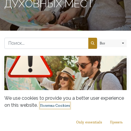
ДУХОВНЫХ МЕСТ
Все
We use cookies to provide you a better user experience
ПРАВИЛА ПОВЕДЕНИЯ ПРИ
on this website.
Политика Cookies
ПОСЕЩЕНИИ МЕСТНЫХ,
ИСТОРИЧЕСКИХ, АРХЕОЛОГИЧЕСКИХ,
Only essentials
Принять
КУЛЬТУРНЫХ И ДУХОВНЫХ МЕСТ